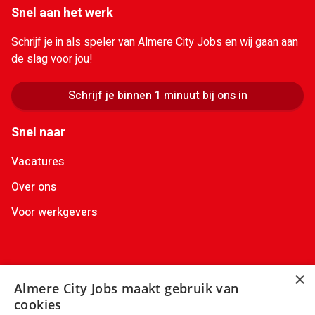
Snel aan het werk
Schrijf je in als speler van Almere City Jobs en wij gaan aan
de slag voor jou!
Schrijf je binnen 1 minuut bij ons in
Snel naar
Vacatures
Over ons
Voor werkgevers
Contactgegevens
×
Almere City Jobs maakt gebruik van
+31(0)88 522 00 36
info@almerecityjobs.nl
cookies