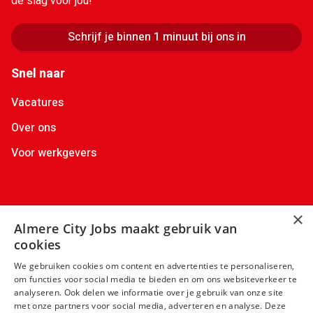
de slag voor jou!
Schrijf je binnen 1 minuut bij ons in
Snel naar
Vacatures
Over ons
Voor werkgevers
Contactgegevens
×
Almere City Jobs maakt gebruik van
+31(0)88 522 00 36
info@almerecityjobs.nl
cookies
+31(0)6 83 02 64 63
We gebruiken cookies om content en advertenties te personaliseren,
om functies voor social media te bieden en om ons websiteverkeer te
analyseren. Ook delen we informatie over je gebruik van onze site
met onze partners voor social media, adverteren en analyse. Deze