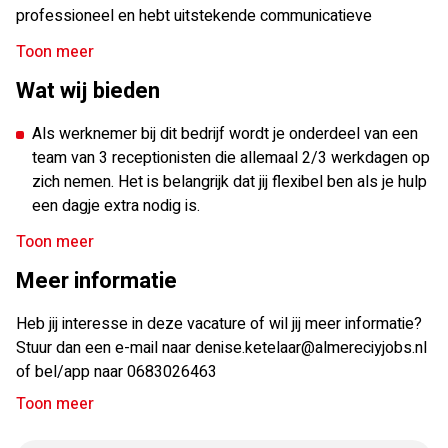
professioneel en hebt uitstekende communicatieve
wetenschappelijk onderzoek en consumenteneducatie blijft
vaardigheden. Het vermogen om te multitasken en
het bedrijf een prominente speler in de markt van
Toon meer
prioriteiten te stellen in een drukke omgeving is essentieel.
probiotische dranken en blijft het zich inzetten voor het
Wat wij bieden
Je hebt ook een goede beheersing van
bevorderen van een gezonde levensstijl in Europa.
softwaretoepassingen zoals Microsoft Office en ervaring
Als werknemer bij dit bedrijf wordt je onderdeel van een
met telefooncentrales. Daarnaast is het belangrijk dat je
team van 3 receptionisten die allemaal 2/3 werkdagen op
goed om kan gaan met werken met verschillende culturen
zich nemen. Het is belangrijk dat jij flexibel ben als je hulp
en beheers je de Nederlandse en Engelse taal goed.
een dagje extra nodig is.
Je standaard werkdagen zijn maandag en dinsdag – je
Toon meer
werkt dus 16 uur.
Meer informatie
Salaris tussen €2600-€3500 o.b.v. fulltime dienstverband.
Heb jij interesse in deze vacature of wil jij meer informatie?
Een internationale werkomgeving waar geen dag
Stuur dan een e-mail naar denise.ketelaar@almereciyjobs.nl
hetzelfde is
of bel/app naar 0683026463
Je start op een uitzendcontract, bij goed functioneren is
Toon meer
de intentie om je na een bepaalde periode op contract te
zetten.