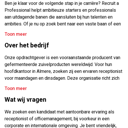
Ben je klaar voor de volgende stap in je carrière? Recruit a
Professional helpt ambitieuze starters en professionals
aan uitdagende banen die aansluiten bij hun talenten en
ambities. Of je nu op zoek bent naar een vaste baan of een
traineeship, wij denken graag met je mee. Dankzij onze
Toon meer
persoonlijke aanpak vinden we niet alleen een baan die bij je
Over het bedrijf
cv past, maar ook een werkomgeving waar jij je kunt
ontwikkelen. Wij werken samen met diverse bedrijven en
Onze opdrachtgever is een vooraanstaande producent van
zorgen ervoor dat jij snel en eenvoudig de volgende stap
gefermenteerde zuivelproducten wereldwijd. Voor hun
kunt zetten in je carrière. Wil jij ontdekken welke
hoofdkantoor in Almere, zoeken zij een ervaren receptionist
mogelijkheden er voor jou zijn? Schrijf je in en dan spreken
voor maandagen en dinsdagen. Deze organisatie richt zich
we elkaar snel!
op het ontwikkelen en leveren van probiotische dranken.
Toon meer
Hun vlaggenschipproduct, een gefermenteerde drank, bevat
Wat wij vragen
miljarden probiotische bacteriën die gunstig zijn voor de
darmgezondheid. Door voortdurende innovatie en strenge
We zoeken een kandidaat met aantoonbare ervaring als
kwaliteitscontroles streven ze ernaar om consumenten te
receptionist of officemanagement, bij voorkeur in een
voorzien van gezonde en smakelijke producten die
corporate en internationale omgeving. Je bent vriendelijk,
bijdragen aan hun welzijn. Met een sterke nadruk op