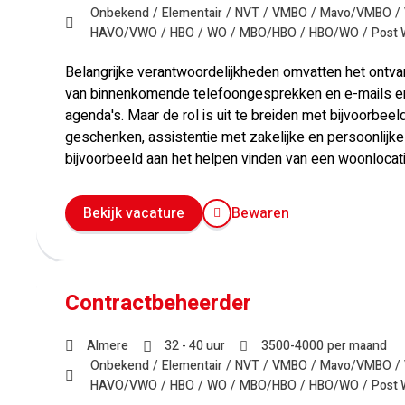
Onbekend
Elementair
NVT
VMBO
Mavo/VMBO
HAVO/VWO
HBO
WO
MBO/HBO
HBO/WO
Post
Belangrijke verantwoordelijkheden omvatten het ontv
van binnenkomende telefoongesprekken en e-mails en
agenda's. Maar de rol is uit te breiden met bijvoorbe
geschenken, assistentie met zakelijke en persoonlijke 
bijvoorbeeld aan het helpen vinden van een woonlocati
Bekijk vacature
Bewaren
Contractbeheerder
Almere
32 - 40 uur
3500
-
4000
per maand
Onbekend
Elementair
NVT
VMBO
Mavo/VMBO
HAVO/VWO
HBO
WO
MBO/HBO
HBO/WO
Post