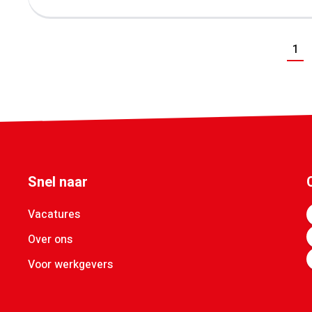
Vorig
1
Snel naar
Vacatures
Over ons
Voor werkgevers