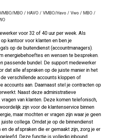
VMBO/MBO
HAVO
VMBO/Havo
Vwo
MBO
 WO
werker voor 32 of 40 uur per week. Als
op kantoor voor klanten en ben je
ega’s op de buitendienst (accountmanagers).
 om energiebehoeftes en wensen te bespreken.
een passende bundel. De support medewerker
 dat alle afspraken op de juiste manier in het
de verschillende accounts kloppen of
 accounts aan. Daarnaast stel je contracten op
verwerkt. Naast deze administratieve
vragen van klanten. Deze komen telefonisch,
oordelijk zijn voor de klantenservice binnen
nergie, maar mochten er vragen zijn waar je geen
 juiste collega. Omdat je op de binnendienst
en de afspraken die er gemaakt zijn, zorg je er
geleefd. Deze functie is volledig inbound