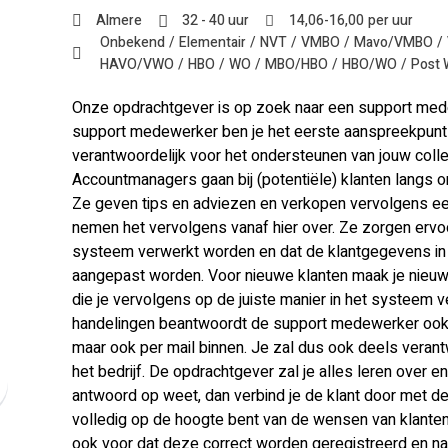
Almere
32 - 40 uur
14,06
-
16,00
per uur
Onbekend
Elementair
NVT
VMBO
Mavo/VMBO
HAVO/VWO
HBO
WO
MBO/HBO
HBO/WO
Post
Onze opdrachtgever is op zoek naar een support mede
support medewerker ben je het eerste aanspreekpunt 
verantwoordelijk voor het ondersteunen van jouw coll
Accountmanagers gaan bij (potentiële) klanten langs
Ze geven tips en adviezen en verkopen vervolgens 
nemen het vervolgens vanaf hier over. Ze zorgen ervoor
systeem verwerkt worden en dat de klantgegevens in 
aangepast worden. Voor nieuwe klanten maak je nieuwe
die je vervolgens op de juiste manier in het systeem 
handelingen beantwoordt de support medewerker ook 
maar ook per mail binnen. Je zal dus ook deels verantw
het bedrijf. De opdrachtgever zal je alles leren over e
antwoord op weet, dan verbind je de klant door met de
volledig op de hoogte bent van de wensen van klanten 
ook voor dat deze correct worden geregistreerd en na