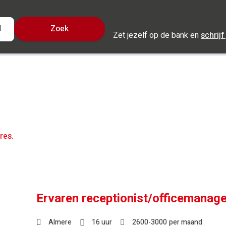
Zoek
Locatie
Zet jezelf op de bank en
schrijf
ophalen
res.
Ervaren receptionist/officemanage
Almere
16 uur
2600
-
3000
per maand