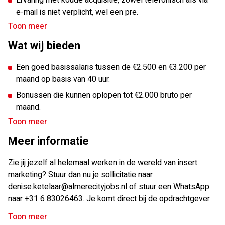
Geen zorgen! Onze opdrachtgever biedt een uitgebreid
e-mail is niet verplicht, wel een pre.
inwerktraject met grondige trainingen en wekelijkse
Toon meer
Een ondernemende en gedreven mindset.
coachingsessies om jou verder te laten groeien. Dankzij de
samenwerking binnen het team sta je er nooit alleen voor.
Wat wij bieden
Affiniteit of interesse in marketing.
Vloeiend Nederlands en goed Engels in woord en
Een goed basissalaris tussen de €2.500 en €3.200 per
geschrift.
maand op basis van 40 uur.
Bereidheid om te investeren in je eigen groei en
Bonussen die kunnen oplopen tot €2.000 bruto per
ontwikkeling.
maand.
Toon meer
25 vakantiedagen, €2,35 thuiswerkvergoeding per dag en
een internetvergoeding.
Meer informatie
Reiskostenvergoeding en deelname aan een fietsplan.
Zie jij jezelf al helemaal werken in de wereld van insert
Pensioenregeling en onbeperkt toegang tot het Open-Up
marketing? Stuur dan nu je sollicitatie naar
platform voor mentaal welzijn.
denise.ketelaar@almerecityjobs.nl of stuur een WhatsApp
Een jaarlijks persoonlijk trainingsbudget.
naar +31 6 83026463. Je komt direct bij de opdrachtgever
op contract.
Flexibel werken vanuit huis en op kantoor, inclusief alle
Toon meer
benodigde materialen.