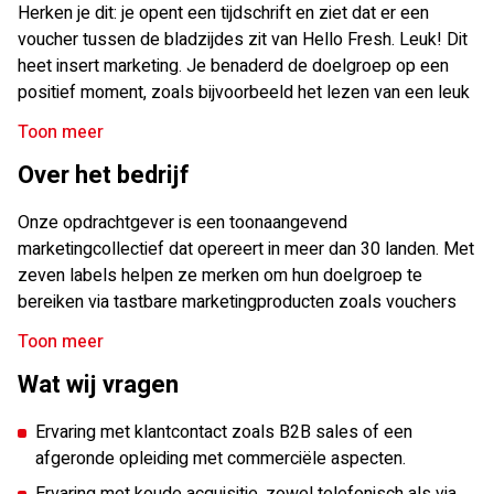
Herken je dit: je opent een tijdschrift en ziet dat er een
voucher tussen de bladzijdes zit van Hello Fresh. Leuk! Dit
heet insert marketing. Je benaderd de doelgroep op een
positief moment, zoals bijvoorbeeld het lezen van een leuk
tijdschrift of het openen van een pakketje. Als
Toon meer
accountmanager zorg je ervoor dat insert marketing een
Over het bedrijf
integraal onderdeel wordt van de marketingmix van
adverteerders en distributeurs. Dagelijks volg je warme
Onze opdrachtgever is een toonaangevend
leads op en werk je aan koude acquisitie via telefoon, e-
marketingcollectief dat opereert in meer dan 30 landen. Met
mail, face-to-face en LinkedIn. Naast klantcontact, werk je
zeven labels helpen ze merken om hun doelgroep te
nauw samen met de Head of Sales en het team om
bereiken via tastbare marketingproducten zoals vouchers
strategische verkoopkansen te benutten en processen te
en giftcards. Duurzaamheid is belangrijk voor het bedrijf:
optimaliseren. Deels werk je vanuit huis en deels vanuit het
Toon meer
voor elke 1.000 inserts wordt een boom geplant in
moderne kantoor in Almere Centrum.
Wat wij vragen
Madagaskar. Het team bestaat uit meer dan 200
professionals die samenwerken in een omgeving waar
Ervaring met klantcontact zoals B2B sales of een
plezier en resultaat hand in hand gaan.
afgeronde opleiding met commerciële aspecten.
Voel je een gezonde spanning of twijfel je nog een beetje?
Ervaring met koude acquisitie, zowel telefonisch als via