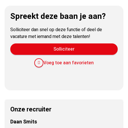
Regelmatige teamuitjes, borrels en volop ruimte voor
Spreekt deze baan je aan?
persoonlijke ontwikkeling.
Solliciteer dan snel op deze functie of deel de
vacature met iemand met deze talenten!
Solliciteer
Voeg toe aan favorieten
E-
Facebook
Twitter
LinkedIn
Pinterest
WhatsApp
mail
Onze recruiter
Daan Smits