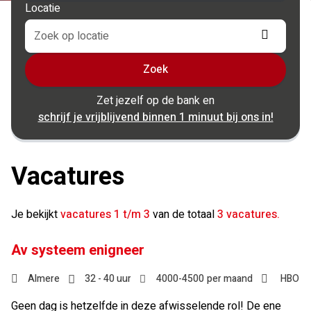
Locatie
Locati
ophale
Zoek
Zet jezelf op de bank en
schrijf je vrijblijvend binnen 1 minuut bij ons in!
Vacatures
Je bekijkt
vacatures 1 t/m 3
van de totaal
3 vacatures.
Av systeem enigneer
Almere
32 - 40 uur
4000
-
4500
per maand
HBO
Geen dag is hetzelfde in deze afwisselende rol! De ene