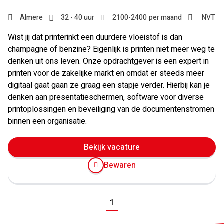
Almere
32 - 40 uur
2100
-
2400
per maand
NVT
Wist jij dat printerinkt een duurdere vloeistof is dan
champagne of benzine? Eigenlijk is printen niet meer weg te
denken uit ons leven. Onze opdrachtgever is een expert in
printen voor de zakelijke markt en omdat er steeds meer
digitaal gaat gaan ze graag een stapje verder. Hierbij kan je
denken aan presentatieschermen, software voor diverse
printoplossingen en beveiliging van de documentenstromen
binnen een organisatie.
Bekijk vacature
Bewaren
Vorige
1
Volgende