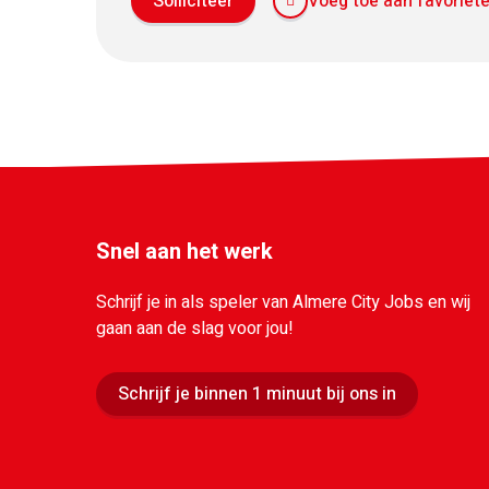
Solliciteer
Voeg toe aan favoriet
Snel aan het werk
Schrijf je in als speler van Almere City Jobs en wij
gaan aan de slag voor jou!
Schrijf je binnen 1 minuut bij ons in