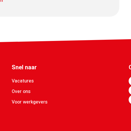
en
Facebook
Twitter
LinkedIn
Pinterest
WhatsApp
mail
Snel naar
Vacatures
Over ons
Voor werkgevers