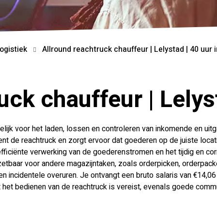
ogistiek
Allround reachtruck chauffeur | Lelystad | 40 uur 
uck chauffeur | Lelys
elijk voor het laden, lossen en controleren van inkomende en ui
nt de reachtruck en zorgt ervoor dat goederen op de juiste locati
efficiënte verwerking van de goederenstromen en het tijdig en co
zetbaar voor andere magazijntaken, zoals orderpicken, orderpack
 incidentele overuren. Je ontvangt een bruto salaris van €14,06 p
t het bedienen van de reachtruck is vereist, evenals goede com