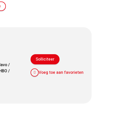
e
Solliciteer
avo /
HBO /
Voeg toe aan favorieten