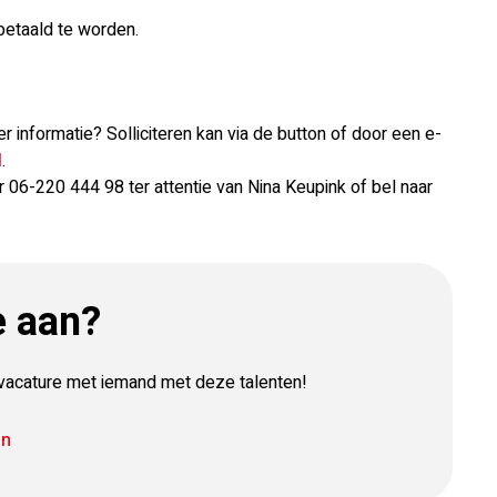
betaald te worden.
er informatie? Solliciteren kan via de button of door een e-
l
.
 06-220 444 98 ter attentie van Nina Keupink of bel naar
e aan?
e vacature met iemand met deze talenten!
E-
en
Facebook
Twitter
LinkedIn
Pinterest
WhatsApp
mail