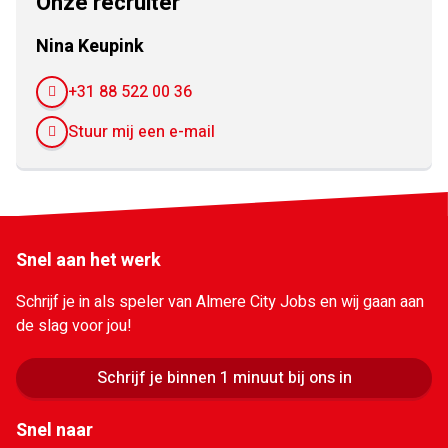
Onze recruiter
Nina Keupink
+31 88 522 00 36
Stuur mij een e-mail
Snel aan het werk
Schrijf je in als speler van Almere City Jobs en wij gaan aan
de slag voor jou!
Schrijf je binnen 1 minuut bij ons in
Snel naar