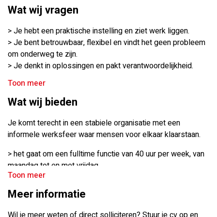
Wat wij vragen
> Je hebt een praktische instelling en ziet werk liggen.
> Je bent betrouwbaar, flexibel en vindt het geen probleem
om onderweg te zijn.
> Je denkt in oplossingen en pakt verantwoordelijkheid.
> Een rijbewijs B is noodzakelijk.
Toon meer
> Je spreekt de Nederlandse taal goed, i.v.m. het
Wat wij bieden
klantcontact bij bezorgingen.
Je komt terecht in een stabiele organisatie met een
informele werksfeer waar mensen voor elkaar klaarstaan.
> het gaat om een fulltime functie van 40 uur per week, van
maandag tot en met vrijdag.
Toon meer
> een bruto maandsalaris tussen €2600 en €2750,
Meer informatie
afhankelijk van ervaring.
Wil je meer weten of direct solliciteren? Stuur je cv op en
> daarnaast ontvang je vakantiegeld, 25 vakantiedagen en