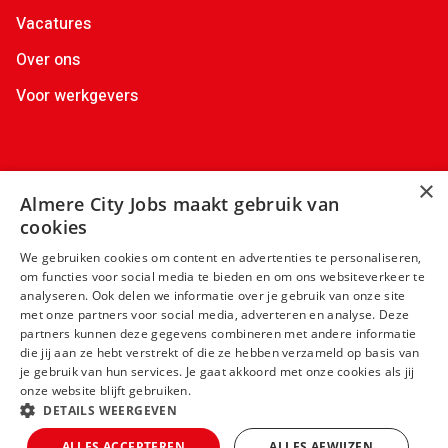
Vacatures
Over ons
Voor werkgevers
Contactgegevens
×
Almere City Jobs maakt gebruik van
+31(0)88 522 00 36
info@almerecityjobs.nl
cookies
+31(0)6 83 02 64 63
We gebruiken cookies om content en advertenties te personaliseren,
om functies voor social media te bieden en om ons websiteverkeer te
analyseren. Ook delen we informatie over je gebruik van onze site
met onze partners voor social media, adverteren en analyse. Deze
partners kunnen deze gegevens combineren met andere informatie
die jij aan ze hebt verstrekt of die ze hebben verzameld op basis van
je gebruik van hun services. Je gaat akkoord met onze cookies als jij
onze website blijft gebruiken.
DETAILS WEERGEVEN
Algemene voorwaarden
Privacy
ALLES ACCEPTEREN
ALLES AFWIJZEN