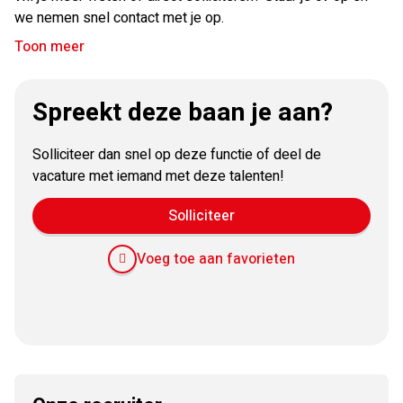
we nemen snel contact met je op.
de mogelijkheid om extra dagen op te bouwen bij goed
verzuim. Aan het einde van het jaar is er een bonusregeling.
Toon meer
Spreekt deze baan je aan?
Solliciteer dan snel op deze functie of deel de
vacature met iemand met deze talenten!
Solliciteer
Voeg toe aan favorieten
E-
Facebook
Twitter
LinkedIn
Pinterest
WhatsApp
mail