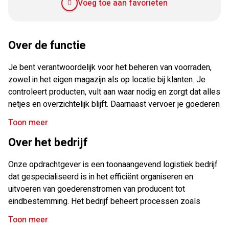
Voeg toe aan favorieten
Over de functie
Je bent verantwoordelijk voor het beheren van voorraden,
zowel in het eigen magazijn als op locatie bij klanten. Je
controleert producten, vult aan waar nodig en zorgt dat alles
netjes en overzichtelijk blijft. Daarnaast vervoer je goederen
met een busje naar verschillende locaties in Nederland. Je
Toon meer
werkt zelfstandig, maar maakt ook onderdeel uit van een
Over het bedrijf
betrokken team. Je rijdt iedere 2 weken een andere route,
zo blijft het werk afwisselend.
Onze opdrachtgever is een toonaangevend logistiek bedrijf
dat gespecialiseerd is in het efficiënt organiseren en
uitvoeren van goederenstromen van producent tot
eindbestemming. Het bedrijf beheert processen zoals
transport, opslag, voorraadbeheer en distributie met behulp
Toon meer
van moderne en geavanceerde systemen.