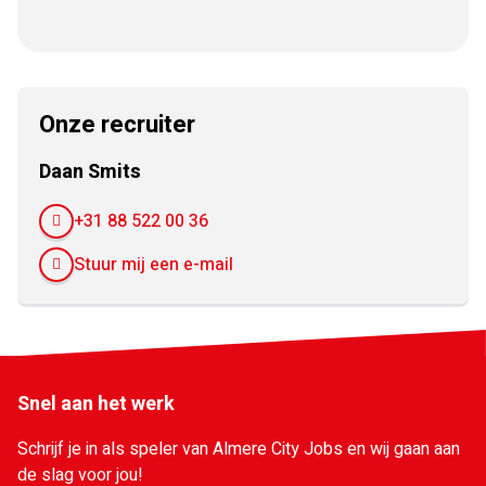
Facebook
Twitter
LinkedIn
Pinterest
WhatsApp
mail
Onze recruiter
Daan Smits
+31 88 522 00 36
Stuur mij een e-mail
Snel aan het werk
Schrijf je in als speler van Almere City Jobs en wij gaan aan
de slag voor jou!