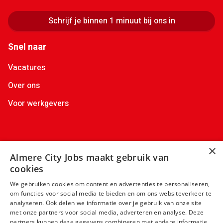
Schrijf je binnen 1 minuut bij ons in
Snel naar
Vacatures
Over ons
Voor werkgevers
Contactgegevens
×
Almere City Jobs maakt gebruik van
+31(0)88 522 00 36
info@almerecityjobs.nl
cookies
+31(0)6 83 02 64 63
We gebruiken cookies om content en advertenties te personaliseren,
om functies voor social media te bieden en om ons websiteverkeer te
analyseren. Ook delen we informatie over je gebruik van onze site
met onze partners voor social media, adverteren en analyse. Deze
partners kunnen deze gegevens combineren met andere informatie