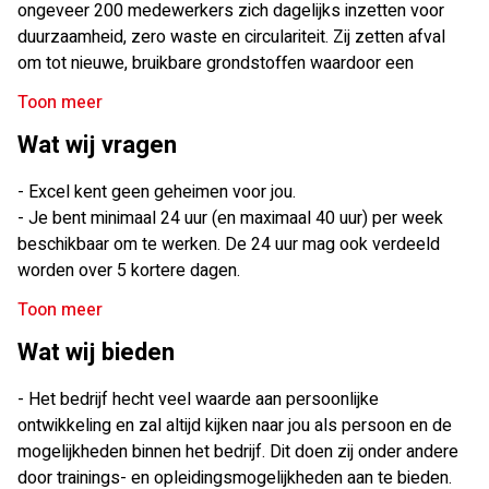
ongeveer 200 medewerkers zich dagelijks inzetten voor
missen we iets? Maar is het druk op de afdeling, dan ga jij
duurzaamheid, zero waste en circulariteit. Zij zetten afval
ook helpen met het invoeren van data en administratieve
om tot nieuwe, bruikbare grondstoffen waardoor een
werkzaamheden.
schonere en milieuvriendelijkere wereld ontstaat. Daarnaast
Toon meer
Let op: het betreft GEEN BI data /Codeer werkzaamheden.
zijn zij innovatief met hun onafhankelijke platform waarmee
Wat wij vragen
ze alle schakels in de afvalketen samenbrengen. Zij delen
kennis over de invloed van circulair afval en ze hechten
- Excel kent geen geheimen voor jou.
hierbij een grote waarde aan de groei van hun medewerkers.
- Je bent minimaal 24 uur (en maximaal 40 uur) per week
Ter aanvulling van het inkoopteam zijn zij op zoek naar een
beschikbaar om te werken. De 24 uur mag ook verdeeld
medewerker die kan helpen met het analyseren van data en
worden over 5 kortere dagen.
tevens het invoeren van data in hun systeem voor minimaal
- Jij bent onderzoekend ingesteld.
Toon meer
24 uur in de week.
- Je hebt een goede beheersing van de Nederlandse taal.
Wat wij bieden
- Ervaring met Data (analyse of entry) is gewenst maar niet
noodzakelijk.
- Het bedrijf hecht veel waarde aan persoonlijke
ontwikkeling en zal altijd kijken naar jou als persoon en de
mogelijkheden binnen het bedrijf. Dit doen zij onder andere
door trainings- en opleidingsmogelijkheden aan te bieden.