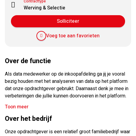
Contracttype
Werving & Selectie
Solliciteer
Voeg toe aan favorieten
Over de functie
Als data medewerker op de inkoopafdeling ga jij je vooral
bezig houden met het analyseren van data op het platform
dat onze opdrachtgever gebruikt. Daarnaast denk je mee in
verbeteringen die jullie kunnen doorvoeren in het platform.
Het is belangrijk dat jij onderzoekend bent ingesteld en in
Toon meer
staat bent om zelfstandig een oplossing te bedenken. Het
Over het bedrijf
controleren van data die leveranciers aanleveren is ook een
belangrijk onderdeel van je werkzaamheden; is het
Onze opdrachtgever is een relatief groot familiebedrijf waar
voldoende, wordt het op de juiste manier aangeleverd of